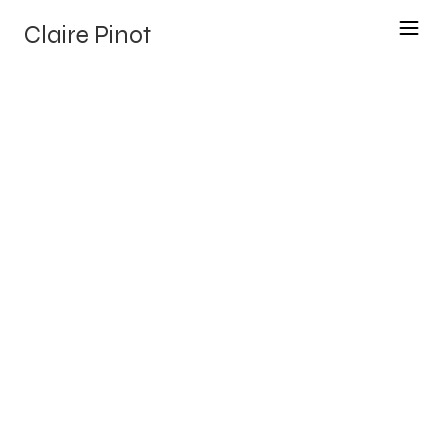
Claire Pinot
Catégorie
Application desktop
Client
Revoluspace
Travail